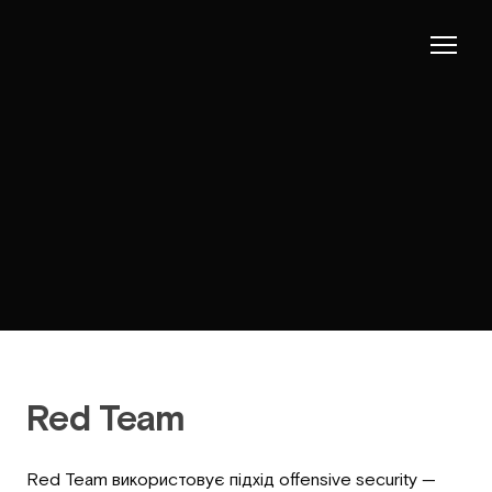
Red Team
Red Team використовує підхід offensive security —