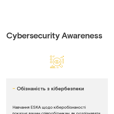
Cybersecurity Awareness
-
Обізнаність з кібербезпеки
Навчання ESKA щодо кіберобізнаності
показує вашим співробітникам, як розпізнавати