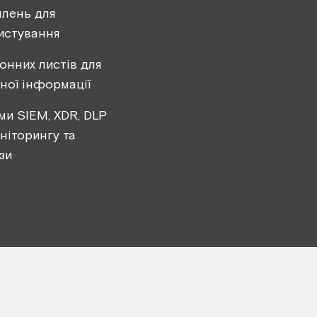
млень для
листування
онних листів для
ної інформації
ми SIEM, XDR, DLP
ніторингу та
зи