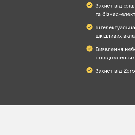
Захист від фіш
та бізнес-елек
Інтелектуальна
шкідливих вкл
Виявлення неб
повідомленнях
Захист від Zero