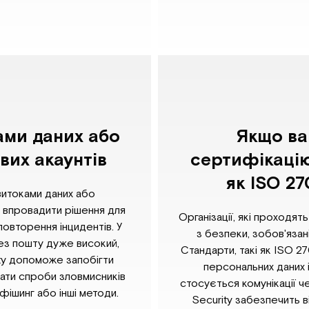
ками даних або
Якщо ва
их акаунтів
сертифікацію
як ISO 2
витоками даних або
о впровадити рішення для
Організації, які проходя
овторення інцидентів. У
з безпеки, зобов'язан
рез пошту дуже високий,
Стандарти, такі як ISO 
ty допоможе запобігти
персональних даних 
вати спроби зловмисників
стосується комунікації 
фішинг або інші методи.
Security забезпечить 