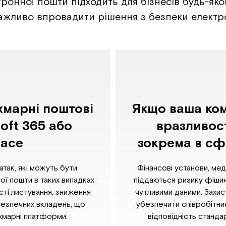
тронної пошти підходить для бізнесів будь-яко
жливо впровадити рішення з безпеки електр
хмарні поштові
Якщо ваша ком
soft 365 або
вразливост
pace
зокрема в сф
атак, які можуть бути
Фінансові установи, мед
ої пошти в таких випадках
піддаються ризику фішин
ті листування, зниження
чутливими даними. Захис
безпечних вкладень, що
убезпечити співробітник
хмарні платформи.
відповідність станда