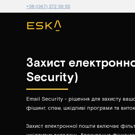
+38 (067) 372 39 55
Захист електронно
Security)
Email Security - рішення для захисту вашо
фішинг, спам, шкідливі програми та виток
Захист електронної пошти включає фільтр
шкідливих вкладень, блокування фішингов