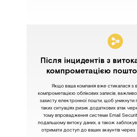
Після інцидентів з вито
компрометацією поштов
Якщо ваша компанія вже стикалася з 
компрометацією облікових записів, важлив
захисту електронної пошти, щоб уникнути п
таких ситуаціях ризик додаткових атак че
тому впровадження системи Email Securi
подальшому витоку даних, а також заблоку
отримати доступ до ваших акаунтів через 