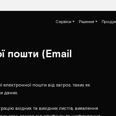
Сервіси
Рішення
Продук
ї пошти (Email
ї електронної пошти від загроз, таких як
и даних.
ацію вхідних та вихідних листів, виявлення
их атак, захист від спуфінгу та шифрування