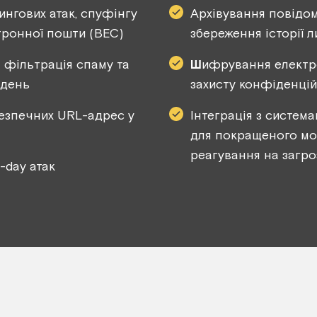
ингових атак, спуфінгу
Архівування повідо
тронної пошти (BEC)
збереження історії 
 фільтрація спаму та
Ш
ифрування електр
адень
захисту конфіденцій
езпечних URL-адрес у
Інтеграція з система
для покращеного мо
реагування на загро
-day атак