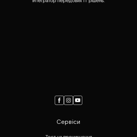
інтегратор передових ІТ рішень.
Сервіси
Тест на проникнення