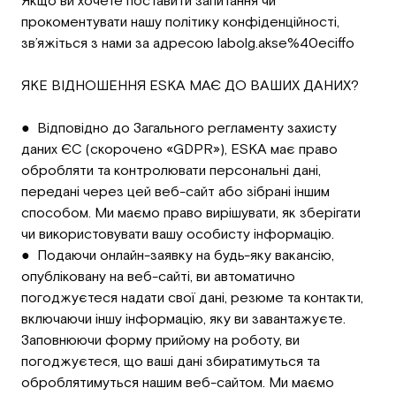
Якщо ви хочете поставити запитання чи
прокоментувати нашу політику конфіденційності,
зв’яжіться з нами за адресою labolg.akse%40eciffo
ЯКE ВІДНОШЕННЯ ESKA МАЄ ДО ВАШИХ ДАНИХ?
● Відповідно до Загального регламенту захисту
даних ЄС (скорочено «GDPR»), ESKA має право
обробляти та контролювати персональні дані,
передані через цей веб-сайт або зібрані іншим
способом. Ми маємо право вирішувати, як зберігати
чи використовувати вашу особисту інформацію.
● Подаючи онлайн-заявку на будь-яку вакансію,
опубліковану на веб-сайті, ви автоматично
погоджуєтеся надати свої дані, резюме та контакти,
включаючи іншу інформацію, яку ви завантажуєте.
Заповнюючи форму прийому на роботу, ви
погоджуєтеся, що ваші дані збиратимуться та
оброблятимуться нашим веб-сайтом. Ми маємо