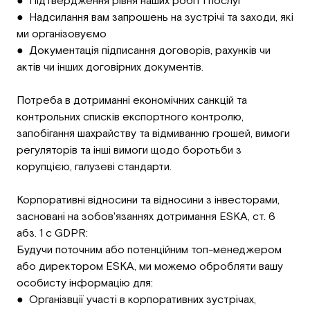
● Підтвердження рівня наших робіт і послуг
● Надсилання вам запрошень на зустрічі та заходи, які
ми організовуємо
● Документація підписання договорів, рахунків чи
актів чи інших договірних документів.
Потреба в дотриманні економічних санкцій та
контрольних списків експортного контролю,
запобігання шахрайству та відмиванню грошей, вимоги
регуляторів та інші вимоги щодо боротьби з
корупцією, галузеві стандарти.
Корпоративні відносини та відносини з інвесторами,
засновані на зобов'язаннях дотримання ESKA, ст. 6
абз. 1 c GDPR:
Будучи поточним або потенційним топ-менеджером
або директором ESKA, ми можемо обробляти вашу
особисту інформацію для:
● Організвції участі в корпоративних зустрічах,