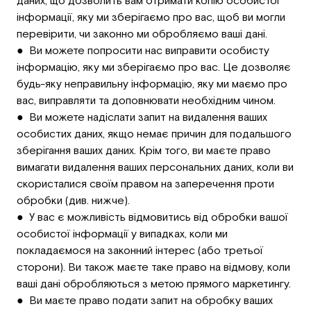
даних, що дозволить вам отримати копію особистої
інформації, яку ми зберігаємо про вас, щоб ви могли
перевірити, чи законно ми обробляємо ваші дані.
● Ви можете попросити нас виправити особисту
інформацію, яку ми зберігаємо про вас. Це дозволяє
будь-яку неправильну інформацію, яку ми маємо про
вас, виправляти та доповнювати необхідним чином.
● Ви можете надіслати запит на видалення ваших
особистих даних, якщо немає причин для подальшого
зберігання ваших даних. Крім того, ви маєте право
вимагати видалення ваших персональних даних, коли ви
скористалися своїм правом на заперечення проти
обробки (див. нижче).
● У вас є можливість відмовитись від обробки вашої
особистої інформації у випадках, коли ми
покладаємося на законний інтерес (або третьої
сторони). Ви також маєте таке право на відмову, коли
ваші дані обробляються з метою прямого маркетингу.
● Ви маєте право подати запит на обробку ваших