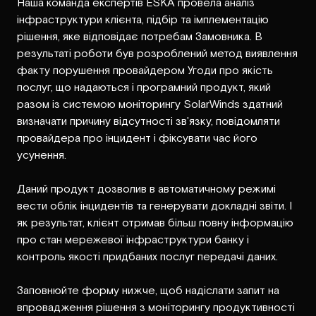
Наша команда експертів ESKA провела аналіз
інфраструктури клієнта, підбір та імплементацію
рішення, яке відповідає потребам Замовника. В
результаті роботи був розроблений метод виявлення
факту порушення провайдером Угоди про якість
послуг, що надаються і програмний продукт, який
разом із системою моніторингу SolarWinds здатний
визначати причину відсутності зв'язку, повідомляти
провайдера про інцидент і фіксувати час його
усунення.
Даний продукт дозволив в автоматичному режимі
вести облік інцидентів та генерувати докладні звіти. І
як результат, клієнт отримав більш повну інформацію
про стан мережевої інфраструктури банку і
контроль якості придбаних послуг передачі даних.
Заповнюйте форму нижче, щоб надіслати запит на
впровадження рішення з моніторингу продуктивності