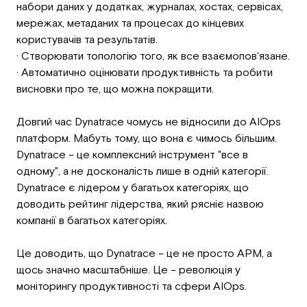
набори даних у додатках, журналах, хостах, сервісах,
мережах, метаданих та процесах до кінцевих
користувачів та результатів.
· Створювати топологію того, як все взаємопов'язане.
· Автоматично оцінювати продуктивність та робити
висновки про те, що можна покращити.
Довгий час Dynatrace чомусь не відносили до AIOps
платформ. Мабуть тому, що вона є чимось більшим.
Dynatrace – це комплексний інструмент "все в
одному", а не досконалість лише в одній категорії.
Dynatrace є лідером у багатьох категоріях, що
доводить рейтинг лідерства, який рясніє назвою
компанії в багатьох категоріях.
Це доводить, що Dynatrace – це не просто APM, а
щось значно масштабніше. Це – революція у
моніторингу продуктивності та сфери AIOps.