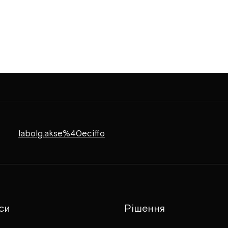
labolg.akse%40eciffo
си
Рішення