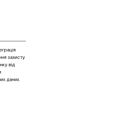
еграція
ння захисту
нку від
и
их даних.