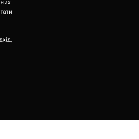
йних
стати
дхід,