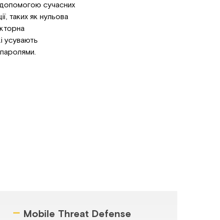
 допомогою сучасних
ї, таких як нульова
акторна
кі усувають
 паролями.
–
Mobile Threat Defense