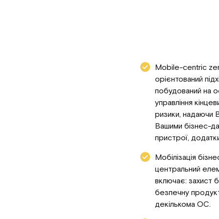
Mobile-centric zer
орієнтований підх
побудований на о
управління кінце
ризики, надаючи 
Вашими бізнес-да
пристрої, додатки
Мобілізація бізне
центральний елем
включає: захист б
безпечну продукт
декількома ОС.