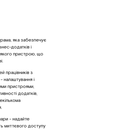
рама, яка забезпечує
знес-додатків і
ь-якого пристрою, що
і.
 працівників з
- налаштування і
ими пристроями,
ивності додатків,
декількома
.
ари - надайте
ть миттєвого доступу