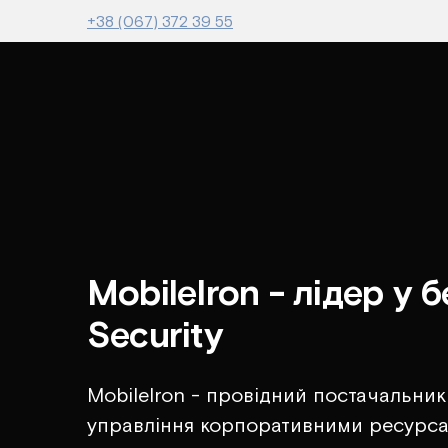
+38 (067) 372 39 55
MobileIron - лідер у 
Security
MobileIron - провідний постачальник
управління корпоративними ресурса