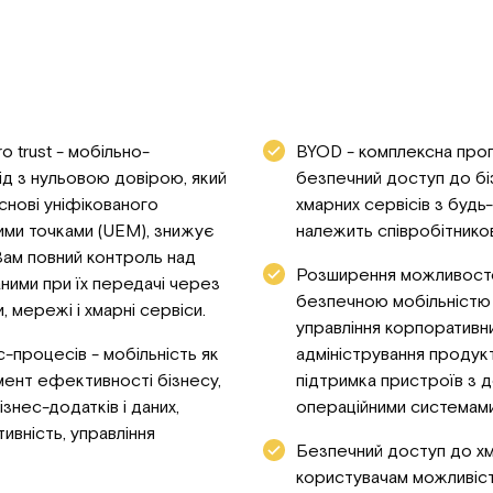
o trust - мобільно-
BYOD - комплексна прог
ід з нульовою довірою, який
безпечний доступ до бі
снові уніфікованого
хмарних сервісів з буд
вими точками (UEM), знижує
належить співробітников
Вам повний контроль над
Розширення можливостей
ними при їх передачі через
безпечною мобільністю 
, мережі і хмарні сервіси.
управління корпоративн
с-процесів - мобільність як
адміністрування продукт
ент ефективності бізнесу,
підтримка пристроїв з 
ізнес-додатків і даних,
операційними системами
ивність, управління
Безпечний доступ до хм
користувачам можливіс