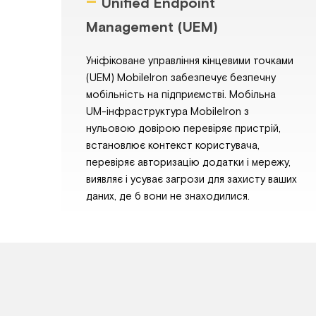
–
Unified Endpoint
Management (UEM)
Уніфіковане управління кінцевими точками
(UEM) MobileIron забезпечує безпечну
мобільність на підприємстві. Мобільна
UM-інфраструктура MobileIron з
нульовою довірою перевіряє пристрій,
встановлює контекст користувача,
перевіряє авторизацію додатки і мережу,
виявляє і усуває загрози для захисту ваших
даних, де б вони не знаходилися.