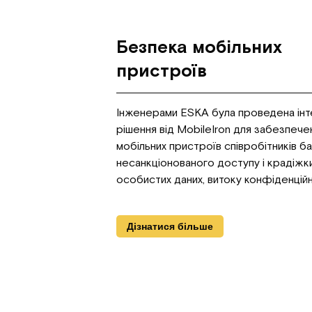
Безпека мобільних
пристроїв
Інженерами ESKA була проведена інт
рішення від MobileIron для забезпече
мобільних пристроїв співробітників ба
несанкціонованого доступу і крадіжк
особистих даних, витоку конфіденційн
Дізнатися більше