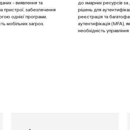
даних - виявлення та
до хмарних ресурсів за
на пристрої, забезпечення
рішень для аутентифікаці
огою однієї програми,
реєстрація та багатоф
ть мобільних загроз.
аутентифікація (MFA), я
необхідність управління