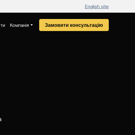
English site
Замовити консультацію
ти
Компанія
а