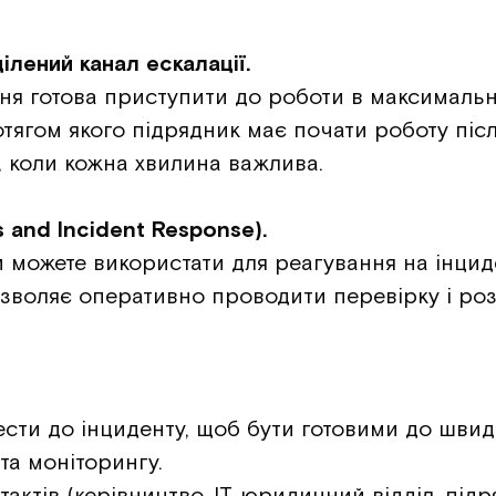
ілений канал ескалації.
ня готова приступити до роботи в максимальн
ротягом якого підрядник має почати роботу піс
, коли кожна хвилина важлива.
s and Incident Response).
ви можете використати для реагування на інцид
озволяє оперативно проводити перевірку і роз
ести до інциденту, щоб бути готовими до швидк
та моніторингу.
ктів (керівництво, ІТ, юридичний відділ, підр