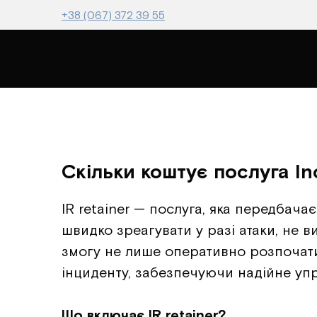
+38 (067) 372 39 55
Скільки коштує послуга In
IR retainer — послуга, яка передбач
швидко зреагувати у разі атаки, не 
змогу не лише оперативно розпочати
інциденту, забезпечуючи надійне упр
Що включає IR retainer?