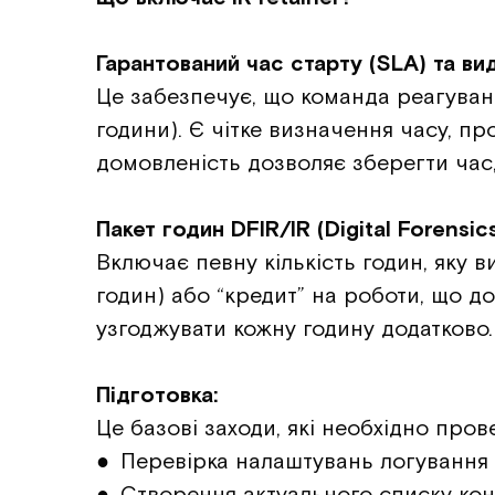
Гарантований час старту (SLA) та вид
Це забезпечує, що команда реагуван
години). Є чітке визначення часу, п
домовленість дозволяє зберегти час
Пакет годин DFIR/IR (Digital Forensic
Включає певну кількість годин, яку 
годин) або “кредит” на роботи, що д
узгоджувати кожну годину додатково.
Підготовка:
Це базові заходи, які необхідно пров
● Перевірка налаштувань логування 
● Створення актуального списку конта