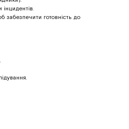
 інцидентів.
об забезпечити готовність до
.
лідування.