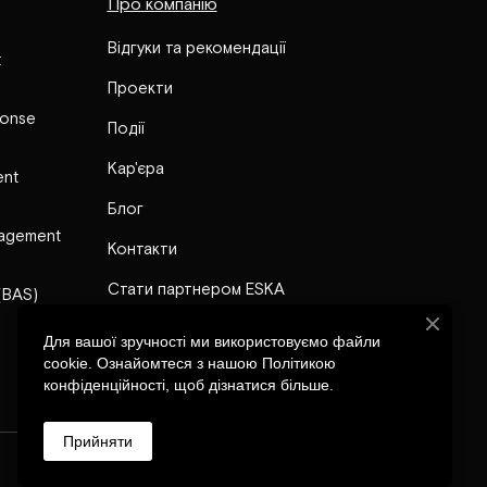
Про компанію
Відгуки та рекомендації
t
Проекти
ponse
Події
Кар'єра
ent
Блог
nagement
Контакти
Стати партнером ESKA
(BAS)
FAQ
Для вашої зручності ми використовуємо файли
cookie. Ознайомтеся з нашою Політикою
конфіденційності, щоб дізнатися більше.
Прийняти
Партнерська програма