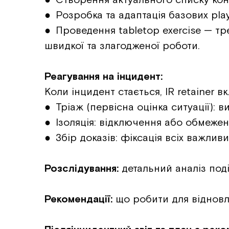
● Розробка та адаптація базових play
● Проведення tabletop exercise — тр
швидкої та злагодженої роботи.
Реагування на інцидент:
Коли інцидент стається, IR retainer в
● Тріаж (первісна оцінка ситуації): 
● Ізоляція: відключення або обмежен
● Збір доказів: фіксація всіх важлив
Розслідування:
детальний аналіз под
Рекомендації:
що робити для відновл