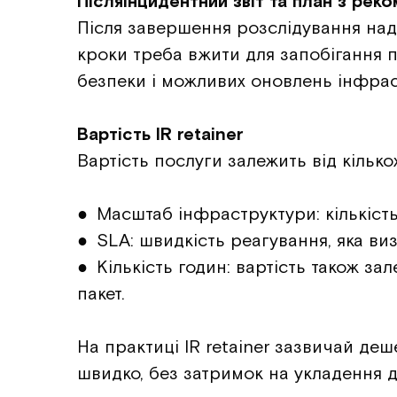
Післяінцидентний звіт та план з реко
Після завершення розслідування надає
кроки треба вжити для запобігання 
безпеки і можливих оновлень інфрас
Вартість IR retainer
Вартість послуги залежить від кілько
● Масштаб інфраструктури: кількість 
● SLA: швидкість реагування, яка ви
● Кількість годин: вартість також за
пакет.
На практиці IR retainer зазвичай деш
швидко, без затримок на укладення 