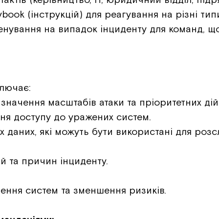
book (інструкцій) для реагування на різні типи
енування на випадок інциденту для команд, щ
ключає:
визначення масштабів атаки та пріоритетних дій
ня доступу до уражених систем.
их даних, які можуть бути використані для розс
ій та причин інциденту.
ення систем та зменшення ризиків.