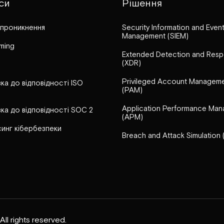
си
Рішення
 проникнення
Security Information and Even
Management (SIEM)
ming
Extended Detection and Res
(XDR)
Privileged Account Managem
ка до відповідності ISO
(PAM)
Application Performance Ma
вка до відповідності SOC 2
(APM)
инг кібербезпеки
Breach and Attack Simulation 
ll rights reserved.