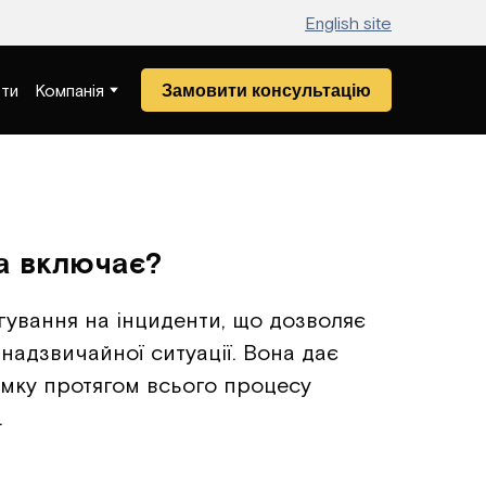
English site
Замовити консультацію
ти
Компанія
на включає?
агування на інциденти, що дозволяє
надзвичайної ситуації. Вона дає
имку протягом всього процесу
.