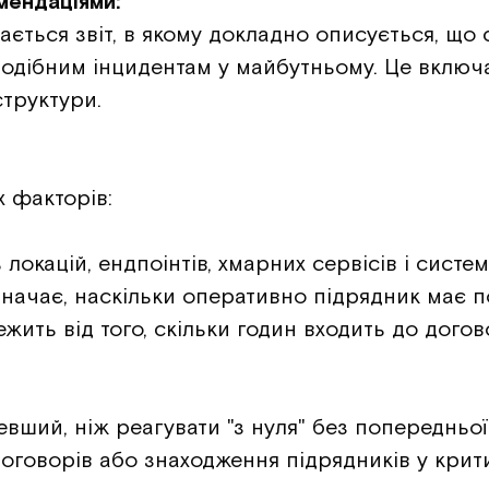
мендаціями:
ться звіт, в якому докладно описується, що ст
подібним інцидентам у майбутньому. Це включ
труктури.
х факторів:
локацій, ендпоінтів, хмарних сервісів і систе
значає, наскільки оперативно підрядник має п
лежить від того, скільки годин входить до дог
евший, ніж реагувати "з нуля" без попередньої 
договорів або знаходження підрядників у кри