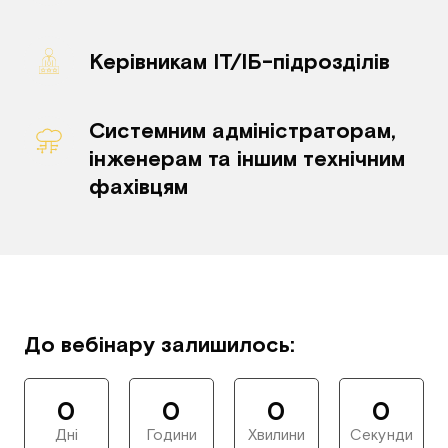
Керівникам ІТ/ІБ-підрозділів
Системним адміністраторам, 
інженерам та іншим технічним 
фахівцям
До вебінару залишилось:
0
0
0
0
Дні
Години
Хвилини
Секунди