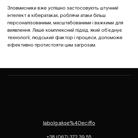
Зловмисники вже успішно застосовують штучний
інтелект в кібератаках, роблячи атаки більш
персоналізованими, масштабованими і важкими для
виявлення. Лише комплексний підхід, який об’єднує
технології, людський фактор і процеси, допоможе
ефективно протистояти цим загрозам.
labolg.akse%40eciffo
+38 (067) 372 39 55