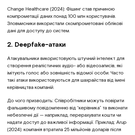
Change Healthcare (2024): Фішинг став причиною
компрометації даних понад 100 млн користувачів.
Зловмисники використали скомпрометовані облікові
дані для доступу до систем.
2. Deepfake-атаки
Атакувальники використовують штучний інтелект для
створення реалістичних аудіо- або відеозаписів, які
імітують голос або зовнішність відомої особи. Часто
такі атаки використовуються для шахрайства від імені
керівництва компаній.
До чого призводить: Співробітники можуть повірити
фальшивому повідомленню від “керівника” та виконати
небезпечні дії — наприклад, перерахувати кошти чи
надати доступ до важливої інформації. Приклад: Arup
(2024): компанія втратила 25 мільйонів доларів після