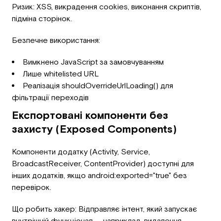
Ризик: XSS, викрадення cookies, виконання скриптів,
підміна сторінок.
Безпечне використання:
Вимкнено JavaScript за замовчуванням
Лише whitelisted URL
Реалізація shouldOverrideUrlLoading() для
фільтрації переходів
Експортовані компоненти без
захисту (Exposed Components)
Компоненти додатку (Activity, Service,
BroadcastReceiver, ContentProvider) доступні для
інших додатків, якщо android:exported="true" без
перевірок.
Що робить хакер: Відправляє інтент, який запускає
внутрішній функціонал — наприклад, видалення