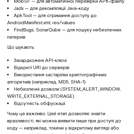
MobSF — для автоматичної перевірки APK-файлу
Jadx — для декомпіляції Java-коду
ApkTool — для отримання доступу до
AndroidManifest.xml, res/values
FindBugs, SonarQube — для пошуку небезпечних
патернів
Що шукають:
Захардкожені API-ключі
Відкриті URI до серверів
Використання застарілих криптографічних
алгоритмів (наприклад, MD5, SHA-1)
Небезпечні дозволи (SYSTEM_ALERT_WINDOW,
WRITE_EXTERNAL_STORAGE)
Відсутність обфускації
Чому це важливо: Цей етап дозволяє знайти
вразливості, які можна виявити лише при доступі до
коду — наприклад, токени у відкритому вигляді або