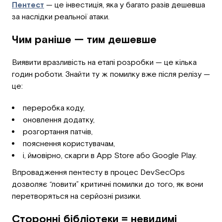
Пентест
— це інвестиція, яка у багато разів дешевша
за наслідки реальної атаки.
Чим раніше — тим дешевше
Виявити вразливість на етапі розробки — це кілька
годин роботи. Знайти ту ж помилку вже після релізу —
це:
переробка коду,
оновлення додатку,
розгортання патчів,
пояснення користувачам,
і, ймовірно, скарги в App Store або Google Play.
Впровадження пентесту в процес DevSecOps
дозволяє “ловити” критичні помилки до того, як вони
перетворяться на серйозні ризики.
Сторонні бібліотеки = невидимі