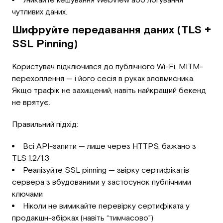
чутливих даних.
Шифруйте передавання даних (TLS +
SSL Pinning)
Користувач підключився до публічного Wi-Fi, MITM-
перехоплення — і його сесія в руках зловмисника.
Якщо трафік не захищений, навіть найкращий бекенд
не врятує.
Правильний підхід:
Всі API-запити — лише через HTTPS, бажано з
TLS 1.2/1.3
Реалізуйте SSL pinning — звірку сертифікатів
сервера з вбудованими у застосунок публічними
ключами
Ніколи не вимикайте перевірку сертифіката у
продакшн-збірках (навіть “тимчасово”)