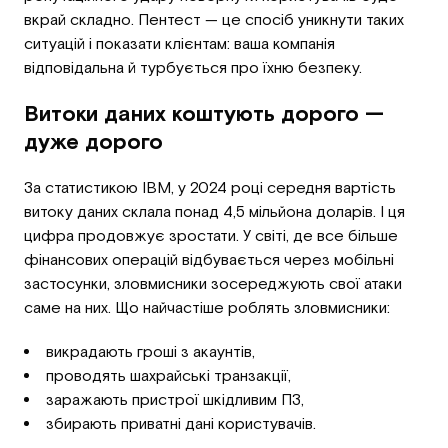
вкрай складно. Пентест — це спосіб уникнути таких
ситуацій і показати клієнтам: ваша компанія
відповідальна й турбується про їхню безпеку.
Витоки даних коштують дорого —
дуже дорого
За статистикою IBM, у 2024 році середня вартість
витоку даних склала понад 4,5 мільйона доларів. І ця
цифра продовжує зростати. У світі, де все більше
фінансових операцій відбувається через мобільні
застосунки, зловмисники зосереджують свої атаки
саме на них. Що найчастіше роблять зловмисники:
викрадають гроші з акаунтів,
проводять шахрайські транзакції,
заражають пристрої шкідливим ПЗ,
збирають приватні дані користувачів.