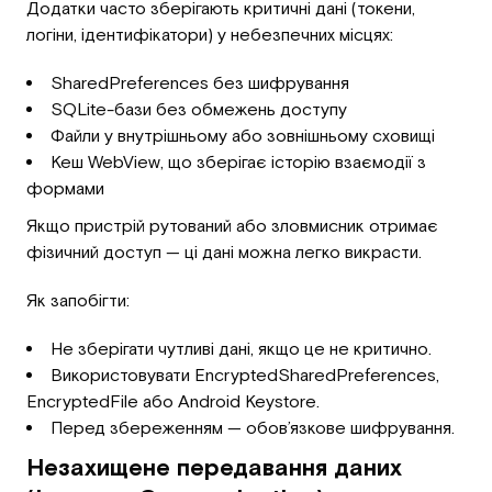
Додатки часто зберігають критичні дані (токени,
логіни, ідентифікатори) у небезпечних місцях:
SharedPreferences без шифрування
SQLite-бази без обмежень доступу
Файли у внутрішньому або зовнішньому сховищі
Кеш WebView, що зберігає історію взаємодії з
формами
Якщо пристрій рутований або зловмисник отримає
фізичний доступ — ці дані можна легко викрасти.
Як запобігти:
Не зберігати чутливі дані, якщо це не критично.
Використовувати EncryptedSharedPreferences,
EncryptedFile або Android Keystore.
Перед збереженням — обов’язкове шифрування.
Незахищене передавання даних