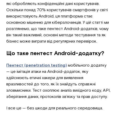
які обробляють конфіденційні дані користувачів.
Оскільки понад 70% користувачів смартфонів у світі
використовують Android, ця платформа стає
основною мішенню для кіберзлочинців. У цій статті ми
розглянемо, що таке пентест Android-додатків, чому
він такий важливий, основні методи тестування та як
бізнес може виграти від регулярних перевірок.
Що таке пентест Android-додатку?
Пентест (penetration testing)
мобільного додатку
— це імітація атаки на Android-додаток, яку
здійснюють етичні хакери для виявлення
вразливостей до того, як їх знайдуть справжні
зловмисники. Тест охоплює аналіз вихідного коду, API,
зберігання даних, протоколів зв’язку та прав доступу.
І все це — без шкоди для реального середовища.