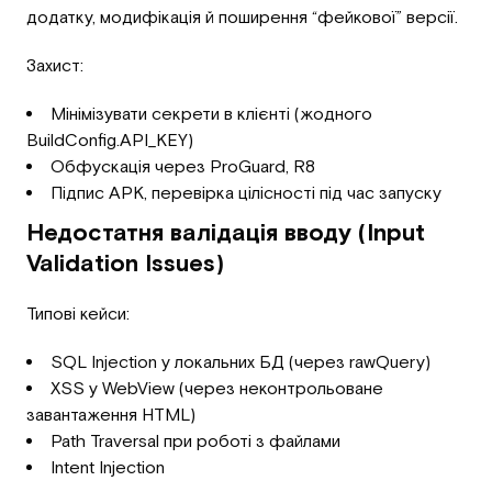
додатку, модифікація й поширення “фейкової” версії.
Захист:
Мінімізувати секрети в клієнті (жодного
BuildConfig.API_KEY)
Обфускація через ProGuard, R8
Підпис APK, перевірка цілісності під час запуску
Недостатня валідація вводу (Input
Validation Issues)
Типові кейси:
SQL Injection у локальних БД (через rawQuery)
XSS у WebView (через неконтрольоване
завантаження HTML)
Path Traversal при роботі з файлами
Intent Injection