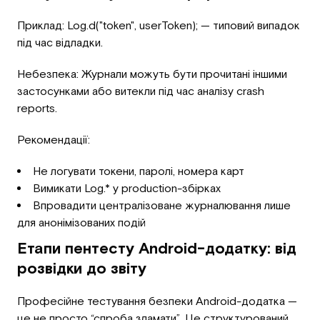
Приклад: Log.d("token", userToken); — типовий випадок
під час відладки.
Небезпека: Журнали можуть бути прочитані іншими
застосунками або витекли під час аналізу crash
reports.
Рекомендації:
Не логувати токени, паролі, номера карт
Вимикати Log.* у production-збірках
Впровадити централізоване журналювання лише
для анонімізованих подій
Етапи пентесту Android-додатку: від
розвідки до звіту
Професійне тестування безпеки Android-додатка —
це не просто “спроба зламати”. Це структурований