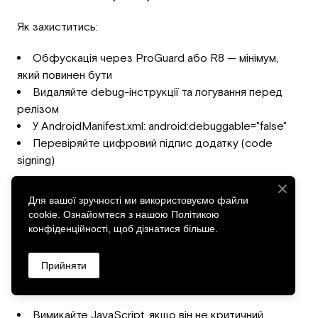
Як захиститись:
Обфускація через ProGuard або R8 — мінімум,
який повинен бути
Видаляйте debug-інструкції та логування перед
релізом
У AndroidManifest.xml: android:debuggable="false"
Перевіряйте цифровий підпис додатку (code
signing)
Захищайте взаємодію з WebView
Для вашої зручності ми використовуємо файли
cookie. Ознайомтеся з нашою Політикою
Якщо користувач відкриває шкідливе посилання у
конфіденційності, щоб дізнатися більше.
WebView з увімкненим JavaScript — можна втратити
керування сеансом.
Прийняти
Що робити:
Вимикайте JavaScript, якщо він не критичний