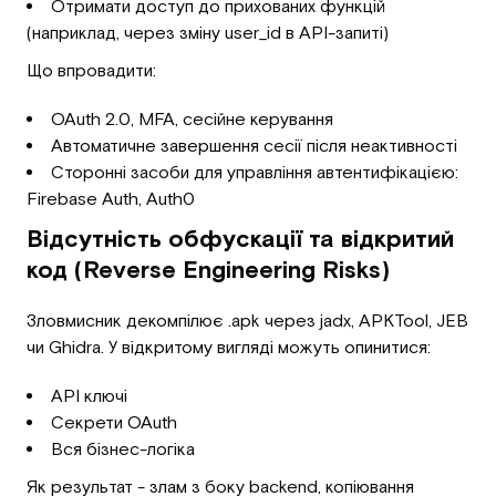
Отримати доступ до прихованих функцій
(наприклад, через зміну user_id в API-запиті)
Що впровадити:
OAuth 2.0, MFA, сесійне керування
Автоматичне завершення сесії після неактивності
Сторонні засоби для управління автентифікацією:
Firebase Auth, Auth0
Відсутність обфускації та відкритий
код (Reverse Engineering Risks)
Зловмисник декомпілює .apk через jadx, APKTool, JEB
чи Ghidra. У відкритому вигляді можуть опинитися:
API ключі
Секрети OAuth
Вся бізнес-логіка
Як результат - злам з боку backend, копіювання