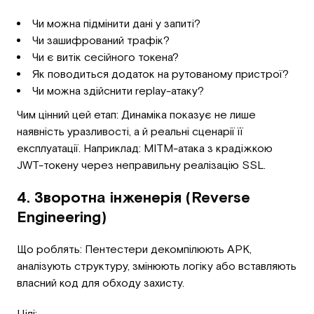
Чи можна підмінити дані у запиті?
Чи зашифрований трафік?
Чи є витік сесійного токена?
Як поводиться додаток на рутованому пристрої?
Чи можна здійснити replay-атаку?
Чим цінний цей етап: Динаміка показує не лише
наявність уразливості, а й реальні сценарії її
експлуатації. Наприклад: MITM-атака з крадіжкою
JWT-токену через неправильну реалізацію SSL.
4. Зворотна інженерія (Reverse
Engineering)
Що роблять: Пентестери декомпілюють APK,
аналізують структуру, змінюють логіку або вставляють
власний код для обходу захисту.
Цілі: