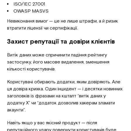
ISO/IEC 27001
OWASP MASVS
Невиконання вимог — це не лише штрафи, а й ризик
втратити ліцензії чи сертифікації.
Захист репутації та довіри клієнтів
Витік даних може спричинити падіння рейтингу
застосунку, його масове видалення, зменшення
кількості користувачів.
Користувачі обирають додатки, яким довіряють. Але
ця довіра крихка. Один інцидент — і десятки новинних
заголовків із фразами на кшталт “витік даних у
додатку X” чи “додаток дозволив хакерам зламати
акаунти”.
Навіть якщо у вас якісний продукт — після
репутаційного удару повернути користувачів буде