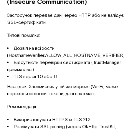
(Insecure Communication)
Застосунок передає дані через HTTP або не валідує
SSL-сертифікати.
Типові помилки:
Дозвіл на всі хости
(HostnameVerifier.ALLOW_ALL_HOSTNAME_VERIFIER)
Відсутність перевірки сертифіката (TrustManager
приймає всі)
TLS версії 1.0 або 1.1
Наслідок: Зловмисник у тій же мережі (Wi-Fi) може
перехопити логіни, токени, дані платежів.
Рекомендації:
Використовувати HTTPS із TLS ≥1.2
Реалізувати SSL pinning (через OkHttp, TrustKit,