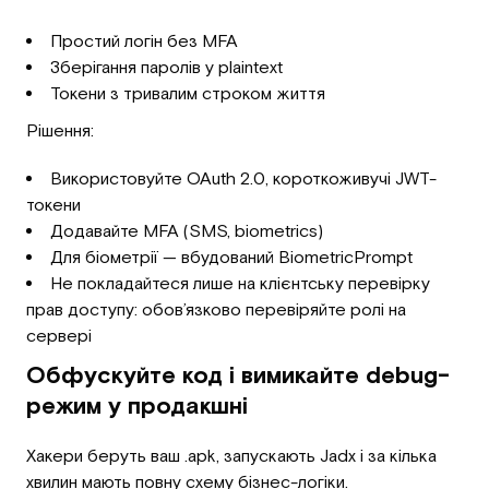
Простий логін без MFA
Зберігання паролів у plaintext
Токени з тривалим строком життя
Рішення:
Використовуйте OAuth 2.0, короткоживучі JWT-
токени
Додавайте MFA (SMS, biometrics)
Для біометрії — вбудований BiometricPrompt
Не покладайтеся лише на клієнтську перевірку
прав доступу: обов’язково перевіряйте ролі на
сервері
Обфускуйте код і вимикайте debug-
режим у продакшні
Хакери беруть ваш .apk, запускають Jadx і за кілька
хвилин мають повну схему бізнес-логіки.