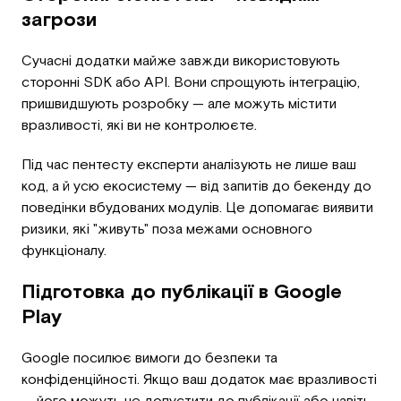
загрози
Сучасні додатки майже завжди використовують
сторонні SDK або API. Вони спрощують інтеграцію,
пришвидшують розробку — але можуть містити
вразливості, які ви не контролюєте.
Під час пентесту експерти аналізують не лише ваш
код, а й усю екосистему — від запитів до бекенду до
поведінки вбудованих модулів. Це допомагає виявити
ризики, які "живуть" поза межами основного
функціоналу.
Підготовка до публікації в Google
Play
Google посилює вимоги до безпеки та
конфіденційності. Якщо ваш додаток має вразливості
— його можуть не допустити до публікації або навіть