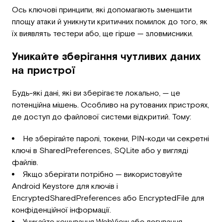
Ось ключові принципи, які допомагають зменшити
площу атаки й уникнути критичних помилок до того, як
їх виявлять тестери або, ще гірше — зловмисники.
Уникайте зберігання чутливих даних
на пристрої
Будь-які дані, які ви зберігаєте локально, — це
потенційна мішень. Особливо на рутованих пристроях,
де доступ до файлової системи відкритий. Тому:
Не зберігайте паролі, токени, PIN-коди чи секретні
ключі в SharedPreferences, SQLite або у вигляді
файлів.
Якщо зберігати потрібно — використовуйте
Android Keystore для ключів і
EncryptedSharedPreferences або EncryptedFile для
конфіденційної інформації.
Уникайте кешування WebView або логування