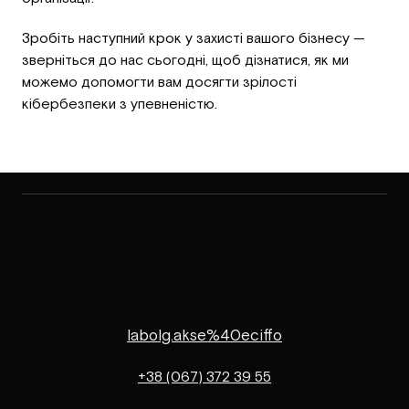
Зробіть наступний крок у захисті вашого бізнесу —
зверніться до нас сьогодні, щоб дізнатися, як ми
можемо допомогти вам досягти зрілості
кібербезпеки з упевненістю.
labolg.akse%40eciffo
+38 (067) 372 39 55