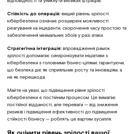
відповідності та уникнути великих штрафів.
Стійкість до операцій:
вищий рівень зрілості
кібербезпеки означає розширені можливості
реагування на інциденти, скорочення часу простою та
забезпечення мінімальних збоїв у разі атаки.
Стратегічна інтеграція:
впровадження рамок
зрілості допомагає синхронізувати ініціативи з
кібербезпеки з головними бізнес-цілями, гарантуючи,
що безпека діє як сприяльник росту та інноваціям, а
не як перешкода.
Майте на увазі, що підвищення рівня зрілості
кібербезпеки є постійним процесом. Це вимагає
постійної відданості, але переваги — від зниження
ризиків і підвищення ефективності до підвищення
стійкості бізнесу — роблять це вартим зусилля.
Як оцінити рівень зрілості вашої