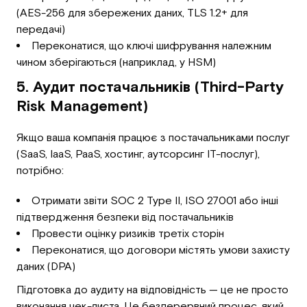
(AES-256 для збережених даних, TLS 1.2+ для
передачі)
Переконатися, що ключі шифрування належним
чином зберігаються (наприклад, у HSM)
5. Аудит постачальників (Third-Party
Risk Management)
Якщо ваша компанія працює з постачальниками послуг
(SaaS, IaaS, PaaS, хостинг, аутсорсинг IT-послуг),
потрібно:
Отримати звіти SOC 2 Type II, ISO 27001 або інші
підтвердження безпеки від постачальників
Провести оцінку ризиків третіх сторін
Переконатися, що договори містять умови захисту
даних (DPA)
Підготовка до аудиту на відповідність — це не просто
виконання чек-листа. Це безперервний процес, який