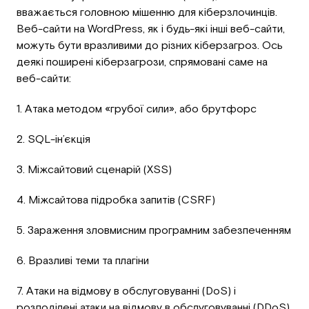
вважається головною мішенню для кіберзлочинців.
Веб-сайти на WordPress, як і будь-які інші веб-сайти,
можуть бути вразливими до різних кіберзагроз. Ось
деякі поширені кіберзагрози, спрямовані саме на
веб-сайти:
1. Атака методом «грубої сили», або брутфорс
2. SQL-ін’єкція
3. Міжсайтовий сценарій (XSS)
4. Міжсайтова підробка запитів (CSRF)
5. Зараження зловмисним програмним забезпеченням
6. Вразливі теми та плагіни
7. Атаки на відмову в обслуговуванні (DoS) і
розподілені атаки на відмову в обслуговуванні (DDoS)