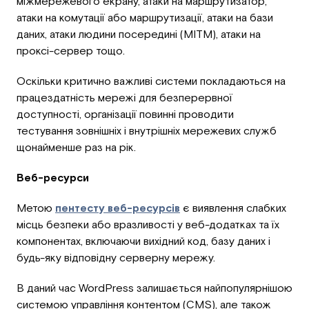
міжмережевого екрану, атаки на маршрутизатор,
атаки на комутації або маршрутизації, атаки на бази
даних, атаки людини посередині (MITM), атаки на
проксі-сервер тощо.
Оскільки критично важливі системи покладаються на
працездатність мережі для безперервної
доступності, організації повинні проводити
тестування зовнішніх і внутрішніх мережевих служб
щонайменше раз на рік.
Веб-ресурси
Метою
пентесту веб-ресурсів
є виявлення слабких
місць безпеки або вразливості у веб-додатках та їх
компонентах, включаючи вихідний код, базу даних і
будь-яку відповідну серверну мережу.
В даний час WordPress залишається найпопулярнішою
системою управління контентом (CMS), але також