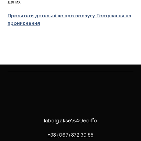
даних.
Прочитати детальніше про послугу Тестування на
проникнення
labolg.akse%40eciffo
+38 (067) 372 39 55