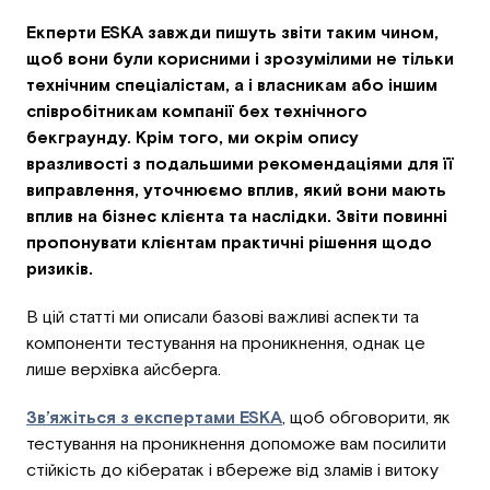
Екперти ESKA завжди пишуть звіти таким чином,
щоб вони були корисними і зрозумілими не тільки
технічним спеціалістам, а і власникам або іншим
співробітникам компанії бех технічного
бекграунду. Крім того, ми окрім опису
вразливості з подальшими рекомендаціями для її
виправлення, уточнюємо вплив, який вони мають
вплив на бізнес клієнта та наслідки. Звіти повинні
пропонувати клієнтам практичні рішення щодо
ризиків.
В цій статті ми описали базові важливі аспекти та
компоненти тестування на проникнення, однак це
лише верхівка айсберга.
Зв’яжіться з експертами ESKA
, щоб обговорити, як
тестування на проникнення допоможе вам посилити
стійкість до кібератак і вбереже від зламів і витоку