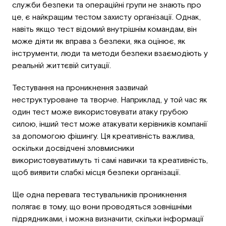
служби безпеки та операційні групи не знають про
це, є найкращим тестом захисту організації. Однак,
навіть якщо тест відомий внутрішнім командам, він
може діяти як вправа з безпеки, яка оцінює, як
інструменти, люди та методи безпеки взаємодіють у
реальній життєвій ситуації.
Тестування на проникнення зазвичай
неструктуроване та творче. Наприклад, у той час як
один тест може використовувати атаку грубою
силою, інший тест може атакувати керівників компанії
за допомогою фішингу. Ця креативність важлива,
оскільки досвідчені зловмисники
використовуватимуть ті самі навички та креативність,
щоб виявити слабкі місця безпеки організації.
Ще одна перевага тестувальників проникнення
полягає в тому, що вони проводяться зовнішніми
підрядниками, і можна визначити, скільки інформації