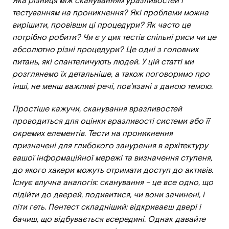
Яка різниця між скануванням уразливостей і
тестуванням на проникнення? Які проблеми можна
вирішити, провівши ці процедури? Як часто це
потрібно робити? Чи є у цих тестів спільні риси чи це
абсолютно різні процедури? Це одні з головних
питань, які спантеличують людей. У цій статті ми
розглянемо їх детальніше, а також поговоримо про
інші, не менш важливі речі, пов'язані з даною темою.
Простіше кажучи, сканування вразливостей
проводиться для оцінки вразливості системи або її
окремих елементів. Тести на проникнення
призначені для глибокого занурення в архітектуру
вашої інформаційної мережі та визначення ступеня,
до якого хакери можуть отримати доступ до активів.
Існує влучна аналогія: сканування – це все одно, що
підійти до дверей, подивитися, чи вони зачинені, і
піти геть. Пентест складніший: відкриваєш двері і
бачиш, що відбувається всередині. Однак давайте