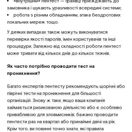
«внутрішній» пентест — фахівці приїжджають до
замовника і шукають уразливості всередині системи;
робота з різним обладнанням, атака бездротових
локальних мереж тощо.
У деяких випадках також можуть виконуватися
перевірки якості паролів, імен користувачів та інші
процедури. Залежно від складності роботи пентест
може тривати від кількох днів до кількох тижнів.
Як часто потрібно проводити тест на
проникнення?
Багато експертів пентесту рекомендують щорічні або
піврічні тести на проникнення для більшості
організацій. Знову ж таки, якщо ваша компанія
займається ризикованою діяльністю або є особливо
привабливою для зловмисників, бажано проводити
пентести раз на квартал або принаймні двічі на рік.
Крім того, ви повинні точно знати, які правила