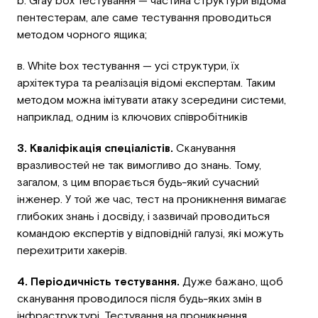
b. Gray box тестування — частина структури відома
пентестерам, але саме тестування проводиться
методом чорного ящика;
в. White box тестування — усі структури, їх
архітектура та реалізація відомі експертам. Таким
методом можна імітувати атаку зсередини системи,
наприклад, одним із ключових співробітників
3. Кваліфікація спеціалістів.
Сканування
вразливостей не так вимогливо до знань. Тому,
загалом, з цим впорається будь-який сучасний
інженер. У той же час, тест на проникнення вимагає
глибоких знань і досвіду, і зазвичай проводиться
командою експертів у відповідній галузі, які можуть
перехитрити хакерів.
4. Періодичність тестування.
Дуже бажано, щоб
сканування проводилося після будь-яких змін в
інфраструктурі. Тестування на проникнення