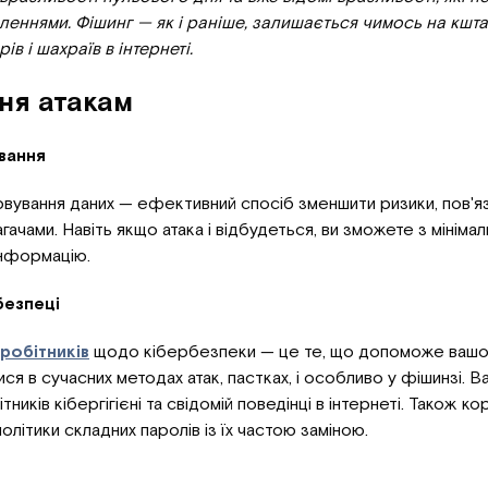
еннями. Фішинг — як і раніше, залишається чимось на кштал
ів і шахраїв в інтернеті.
ня атакам
вання
вування даних — ефективний спосіб зменшити ризики, пов'яз
ачами. Навіть якщо атака і відбудеться, ви зможете з мініма
інформацію.
безпеці
вробітників
щодо кібербезпеки — це те, що допоможе вашо
я в сучасних методах атак, пастках, і особливо у фішинзі. В
тників кібергігієні та свідомій поведінці в інтернеті. Також к
літики складних паролів із їх частою заміною.