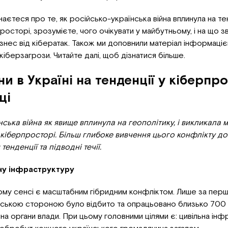
ізнаєтеся про те, як російсько-українська війна вплинула на те
росторі, зрозумієте, чого очікувати у майбутньому, і на що зв
знес від кібератак. Також ми доповнили матеріал інформаці
кіберзагрози. Читайте далі, щоб дізнатися більше.
ни в Україні на тенденції у кіберпро
ці
ська війна як явище вплинула на геополітику, і викликала
у кіберпросторі. Більш глибоке вивчення цього конфлікту д
енденції та підводні течії.
ьну інфраструктуру
ому сенсі є масштабним гібридним конфліктом. Лише за перші
нською стороною було відбито та опрацьовано близько 700 і
 на органи влади. При цьому головними цілями є: цивільна ін