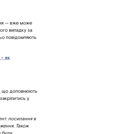
ання — вже може
ого випадку за
ньо повідомляють
 - як
и, що доповнюють
закріпитись у
нт: посилання в
ження. Також
е були