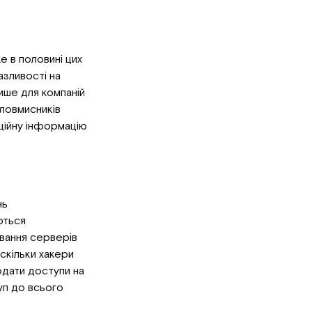
е в половині цих
азливості на
ише для компаній
зловмисників
ційну інформацію
нь
ються
ування серверів
скільки хакери
одати доступи на
уп до всього