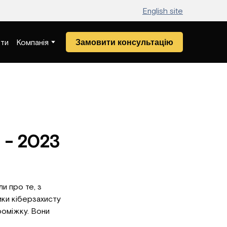
English site
Замовити консультацію
ти
Компанія
 - 2023
и про те, з
ики кіберзахисту
роміжку. Вони