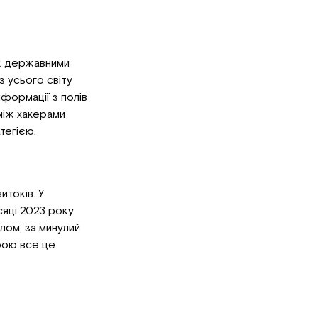
іж державними
з усього світу
нформації з полів
 між хакерами
тегією.
итоків. У
сяці 2023 року
алом, за минулий
ірою все це