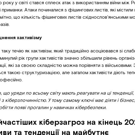
року у світі стався сплеск атак з використанням війни між Р
і приманки. Атаки починалися з фішингових листів, які містили
мітно, що кількість фішингових листів східнослов'янськими м
азів.
цнення хактивізму
а таку течію як хактивізм, який традиційно асоціювався зі сл
 минулий рік групи хактивістів значно збільшили рівень органі
ії, які за своєю складністю можна порівняти з військовими. З
ься такою структуризацією, але загалом хактивісти діють теп
рофесійно.
 що уряди по всьому світу мають реагувати на ці тенденції,
і з кіберзлочинністю. У тому самому ключі має діяти і бізнес
побігти появі прогалин у навичках кібербезпеки.
йчастіших кіберзагроз на кінець 20
ви та тенденції на майбутнє