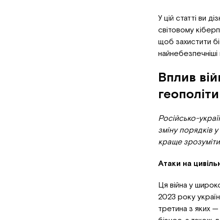
У цій статті ви д
світовому кіберп
щоб захистити бі
найнебезпечніші 
Вплив вій
геополіти
Російсько-україн
зміну порядків 
краще зрозуміти т
Атаки на цивіл
Ця війна у широк
2023 року украї
третина з яких —