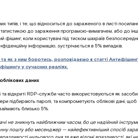
них типів, і те, що відноситься до зараженого в листі посил
статистикою до зараження програмою-вимагачем, або до інш
ий фішинг, коли користувачі під тиском шахраїв безпосеред
фіденційну інформацію, зустрічається в 5% випадків.
та як з ним боротись, розповідаємо в статті Антифішинг
 фішингу у сучасних реаліях.
облікових даних
 та відкриті RDP-служби часто використовуються як засоб
ери підбирають паролі, та компрометують облікові дані, щоб 
 займають близько 5%.
чі не зникнуть найближчим часом, бо це надійний інструме
онну пошту або месенджер — найефективніший спосіб зара
разливості нульового дня та вже відомі вразливості, які н