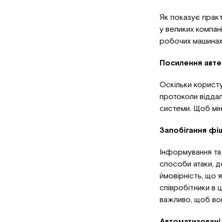
Як показує прак
у великих компа
робочих машинах
Посилення авте
Оскільки користу
протоколи віддал
системи. Щоб мін
Запобігання фі
Інформування та н
способи атаки, до
ймовірність, що 
співробітники в
важливо, щоб вон
Автоматизовані