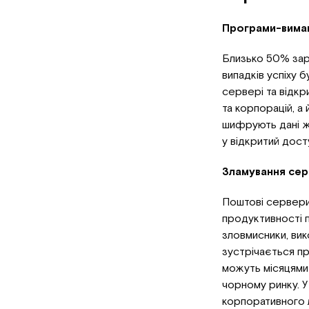
Програми-вимаг
Близько 50% зара
випадків успіху 
сервері та відкр
та корпорацій, а
шифрують дані ж
у відкритий дост
Зламування сер
Поштові сервери
продуктивності 
зловмисники, вик
зустрічається пр
можуть місяцями 
чорному ринку. 
корпоративного 