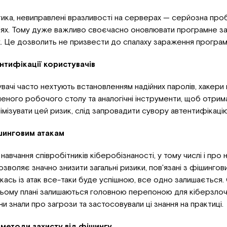
тика, невиправлені вразливості на серверах — серйозна пр
ніях. Тому дуже важливо своєчасно оновлювати програмне з
. Це дозволить не призвести до спалаху зараження програм
нтифікації користувачів
вачі часто нехтують встановленням надійних паролів, хакер
еного робочого столу та аналогічні інструменти, щоб отрим
імізувати цей ризик, слід запровадити сувору автентифікацію
шинговим атакам
авчання співробітників кіберобізнаності, у тому числі і про 
зволяє значно знизити загальні ризики, пов'язані з фішингови
якась із атак все-таки буде успішною, все одно залишається.
 цьому плані залишаються головною перепоною для кіберзлоч
и знали про загрози та застосовували ці знання на практиці.
 методи захисту від фішингу