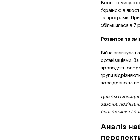
Весною минулого 
Україною в якост
та програми. При
збільшилася в 7 р
Розвиток та змі
Війна вплинула н
організаціями. За
проводять операц
групи відрізняют
послідовно та п
Цілком очевидно,
закони, пов'язан
свої активи і за
Аналіз на
перспекти