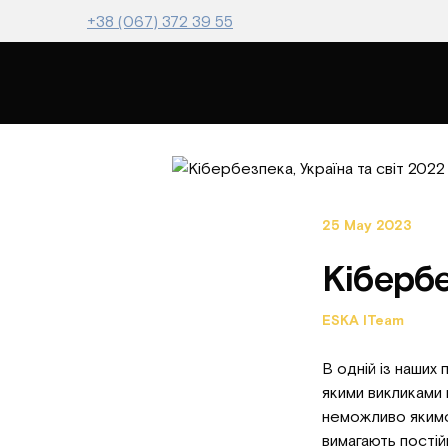
+38 (067) 372 39 55
25 May 2023
Кібербе
ESKA ITeam
В одній із наших
якими викликами 
неможливо якимос
вимагають постій