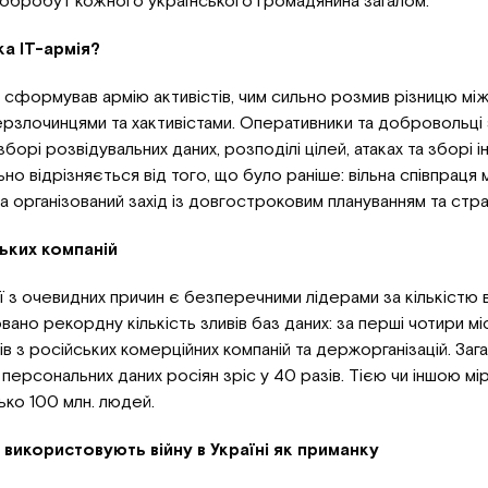
 добробут кожного українського громадянина загалом.
ка ІТ-армія?
д сформував армію активістів, чим сильно розмив різницю м
ерзлочинцями та хактивістами. Оперативники та добровольці 
борі розвідувальних даних, розподілі цілей, атаках та зборі і
ьно відрізняється від того, що було раніше: вільна співпраця
 організований захід із довгостроковим плануванням та стра
ьких компаній
ії з очевидних причин є безперечними лідерами за кількістю в
вано рекордну кількість зливів баз даних: за перші чотири мі
ів з російських комерційних компаній та держорганізацій. Заг
в персональних даних росіян зріс у 40 разів. Тією чи іншою м
ько 100 млн. людей.
і використовують війну в Україні як приманку