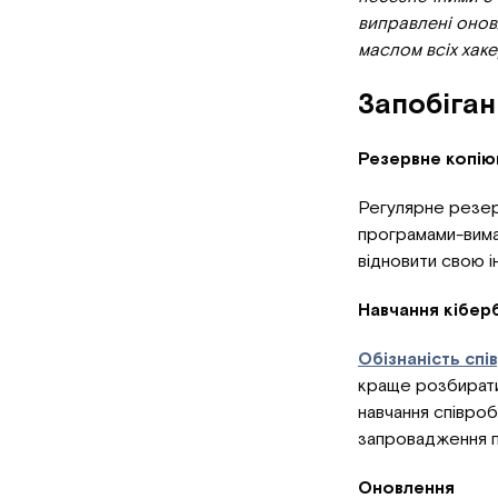
виправлені оновл
маслом всіх хакер
Запобіган
Резервне копію
Регулярне резер
програмами-вимаг
відновити свою 
Навчання кібер
Обізнаність спі
краще розбиратис
навчання співробі
запровадження по
Оновлення