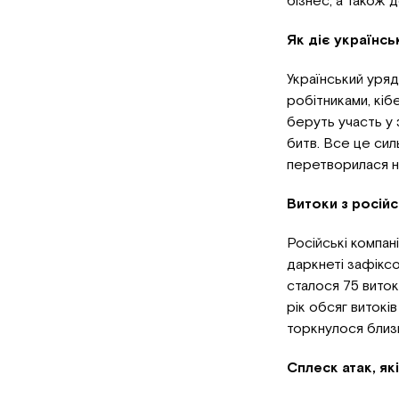
бізнес, а також
Як діє українсь
Український уря
робітниками, кіб
беруть участь у з
битв. Все це сил
перетворилася на
Витоки з російс
Російські компан
даркнеті зафіксо
сталося 75 виток
рік обсяг витокі
торкнулося близ
Сплеск атак, як