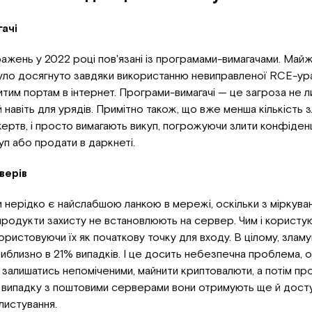
ачі
жень у 2022 році пов'язані із програмами-вимагачами. Майж
було досягнуто завдяки використанню невиправленої RCE-ур
итим портам в інтернет. Програми-вимагачі — це загроза не л
 й навіть для урядів. Примітно також, що вже менша кількість 
ертв, і просто вимагають викуп, погрожуючи злити конфіден
уп або продати в даркнеті.
верів
 нерідко є найслабшою ланкою в мережі, оскільки з міркува
продукти захисту не встановлюють на сервер. Чим і користу
ористовуючи їх як початкову точку для входу. В цілому, злам
иблизно в 21% випадків. І це досить небезпечна проблема, о
залишатись непоміченими, майнити криптовалюти, а потім пр
У випадку з поштовими серверами вони отримують ще й дост
листування.