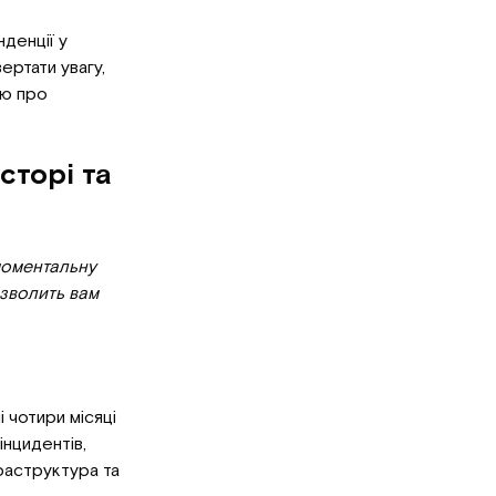
нденції у
ертати увагу,
єю про
сторі та
 моментальну
озволить вам
 чотири місяці
нцидентів,
фраструктура та