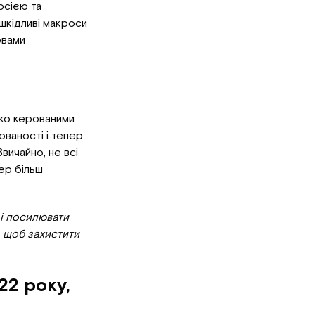
осією та
 шкідливі макроси
овами
абко керованими
зованості і тепер
вичайно, не всі
ер більш
 і посилювати
, щоб захистити
22 року,