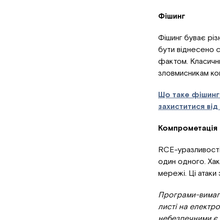
Фішинг
Фішинг буває різ
бути віднесено 
фактом. Класичн
зловмисникам кон
Що таке фішинг 
захиститися від
Компрометація 
RCE-уразливості
один одного. Хак
мережі. Ці атаки
Програми-вимага
листі на електр
небезпечними є в