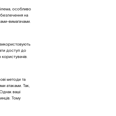
облема, особливо
абезпечення на
ами-вимагачами.
и використовують
ати доступ до
 користувачів.
нові методи та
ми атаками. Так,
 Однак ваші
инців. Тому