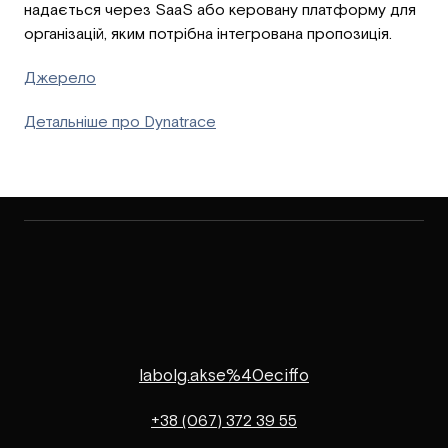
надається через SaaS або керовану платформу для
організацій, яким потрібна інтегрована пропозиція.
Джерело
Детальніше про Dynatrace
labolg.akse%40eciffo
+38 (067) 372 39 55