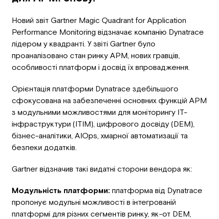
Новий звіт Gartner Magic Quadrant for Application
Performance Monitoring відзначає компанію Dynatrace
лідером у квадранті. У звіті Gartner було
проаналізовано стан ринку APM, нових гравців,
особливості платформ і досвід їх впровадження.
Орієнтація платформи Dynatrace здебільшого
сфокусована на забезпеченні основних функцій APM
з модульними можливостями для моніторингу ІТ-
інфраструктури (ITIM), цифрового досвіду (DEM),
бізнес-аналітики, AIOps, хмарної автоматизації та
безпеки додатків.
Gartner відзначив такі видатні сторони вендора як:
Модульність платформи:
платформа від Dynatrace
пропонує модульні можливості в інтегрованій
платформі для різних сегментів ринку, як-от DEM,