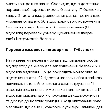
мають конкретних планів. Очевидно, що є достатньо
переваг, щоб перенести хоча б частину ІТ-безпеки у
хмару. З тих, хто вже розпочав міграцію, третина вже
управляє більш ніж 50 відсотками своїх інструментів
безпеки у хмарі. Зрештою, більше половини (58
відсотків) перевели у хмару щонайменше чверть
своїх інструментів безпеки.
Переваги використання хмари для ІТ-безпеки
На питання, які переваги бачать відповідальні особи
від переходу в хмару для забезпечення безпеки, 29
відсотків відповіли, що це покращить моніторинг та
відстеження атак. 22 відсотки назвали найважливішою
причиною потенційно нижчого адміністрування. 18
відсотків відзначили зниження капітальних витрат, а 17
відсотків сказали, що їх спокусила швидша окупність
та доступ до новітніх функцій. У ході опитування було
з'ясовано, що саме ці фактори були вирішальними для