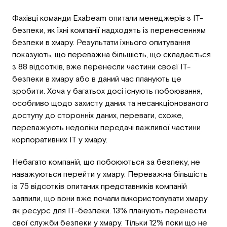
Фахівці команди Exabeam опитали менеджерів з ІТ-
безпеки, як їхні компанії надходять із перенесенням
безпеки в хмару. Результати їхнього опитування
показують, що переважна більшість, що складається
з 88 відсотків, вже перенесли частини своєї ІТ-
безпеки в хмару або в даний час планують це
зробити. Хоча у багатьох досі існують побоювання,
особливо щодо захисту даних та несанкціонованого
доступу до сторонніх даних, переваги, схоже,
переважують недоліки передачі важливої ​​частини
корпоративних ІТ у хмару.
Небагато компаній, що побоюються за безпеку, не
наважуються перейти у хмару. Переважна більшість
із 75 відсотків опитаних представників компаній
заявили, що вони вже почали використовувати хмару
як ресурс для ІТ-безпеки. 13% планують перенести
свої служби безпеки у хмару. Тільки 12% поки що не